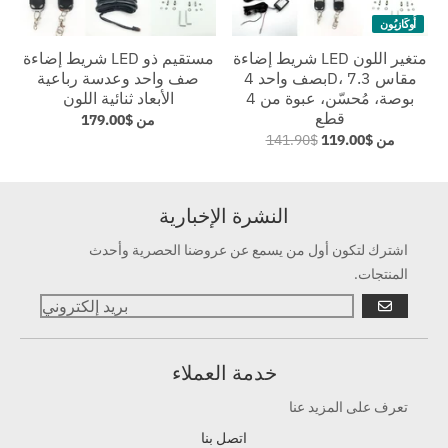
أُوكَازيُون
شريط إضاءة LED متغير اللون
شريط إضاءة LED مستقيم ذو
بصف واحد 4D، مقاس 7.3
صف واحد وعدسة رباعية
بوصة، مُحسّن، عبوة من 4
الأبعاد ثنائية اللون
قطع
من
$179.00
من
$119.00
$141.90
النشرة الإخبارية
اشترك لتكون أول من يسمع عن عروضنا الحصرية وأحدث
المنتجات.
يذهب
خدمة العملاء
تعرف على المزيد عنا
اتصل بنا