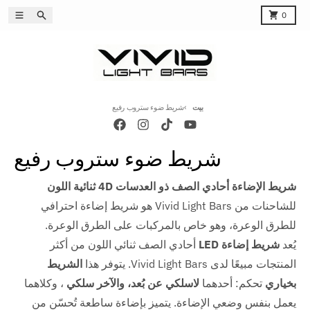
انتقل إلى المحتوى
بة التسوق
يبحث
قائمة طعام
0
بيت
شريط ضوء ستروب رفيع
شريط ضوء ستروب رفيع
شريط الإضاءة أحادي الصف ذو العدسات 4D ثنائية اللون
للشاحنات من Vivid Light Bars هو شريط إضاءة احترافي
للطرق الوعرة، وهو خاص بالمركبات على الطرق الوعرة.
يُعد
شريط إضاءة LED
أحادي الصف ثنائي اللون من أكثر
المنتجات مبيعًا لدى Vivid Light Bars. يتوفر هذا
الشريط
بخياري
تحكم: أحدهما
لاسلكي عن بُعد، والآخر
سلكي
، وكلاهما
يعمل بنفس وضعي الإضاءة. يتميز بإضاءة ساطعة تُحسّن من