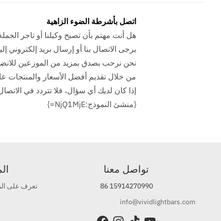
اتصل بأشرطة الضوء الزاهية
هل أنت مهتم بأن تصبح وكيلنا أو تاجر الجمل
يرجى الاتصال بنا أو إرسال بريد إلكتروني 
نحن نرحب بصدق بمزيد من الموزعين للانضمام إ
من خلال تقديم أفضل الأسعار والمنتجات عالي
إذا كان لديك أي سؤال، فلا تتردد في الاتصال 
{منشئ النموذج:NjQ1MjE=}
تواصل معنا
ال
86 15914270990
تعرف على المز
info@vividlightbars.com