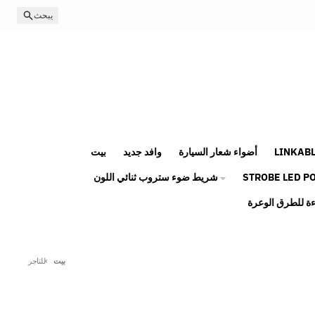
انتقل إلى المحتوى
يبحث
LINKABL
أضواء شعار السيارة
وافد جديد
بيت
STROBE LED P
شريط ضوء ستروب ثنائي اللون
بيت
للتاجر