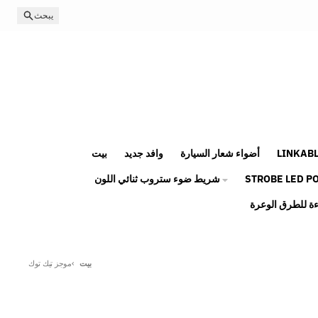
انتقل إلى المحتوى
يبحث
LINKABL
أضواء شعار السيارة
وافد جديد
بيت
STROBE LED P
شريط ضوء ستروب ثنائي اللون
بيت
موجز تيك توك